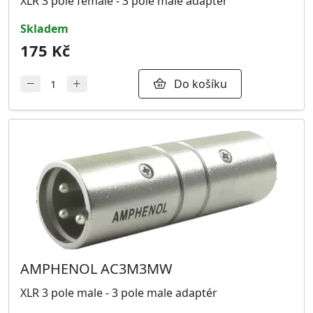
XLR 3 pole female - 3 pole male adaptér
Reprosvorky
11
skladem
175 Kč
RCA Phono Cinch
0
Speakon
3
Do košíku
AMPHENOL AC3M3MW
XLR 3 pole male - 3 pole male adaptér