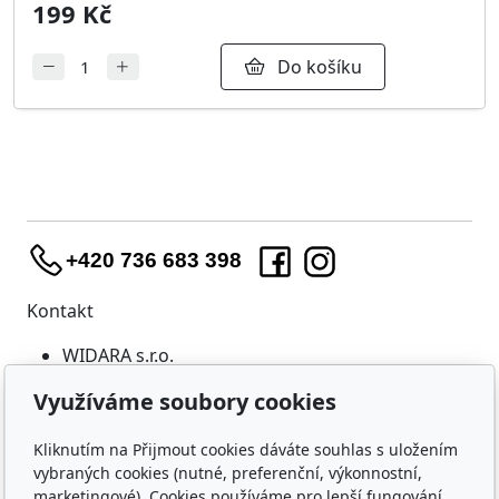
199 Kč
Do košíku
+420 736 683 398
Kontakt
WIDARA s.r.o.
Útěchovská 224/1
Využíváme soubory cookies
Brno, 644 00
IČO: 23218550
Kliknutím na Přijmout cookies dáváte souhlas s uložením
vybraných cookies (nutné, preferenční, výkonnostní,
Nákup
marketingové). Cookies používáme pro lepší fungování