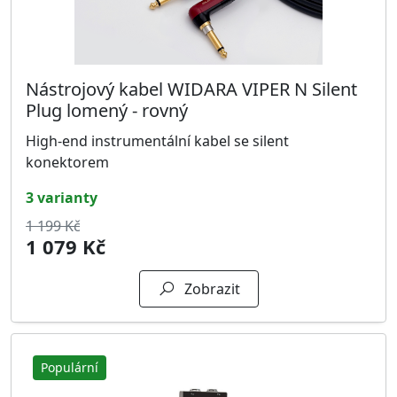
Nástrojový kabel WIDARA VIPER N Silent
Plug lomený - rovný
High-end instrumentální kabel se silent
konektorem
3 varianty
1 199 Kč
1 079 Kč
Zobrazit
Populární