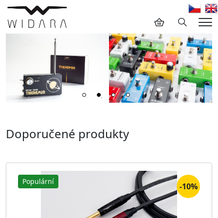
Hledání
Me
Doporučené produkty
Populární
-10%