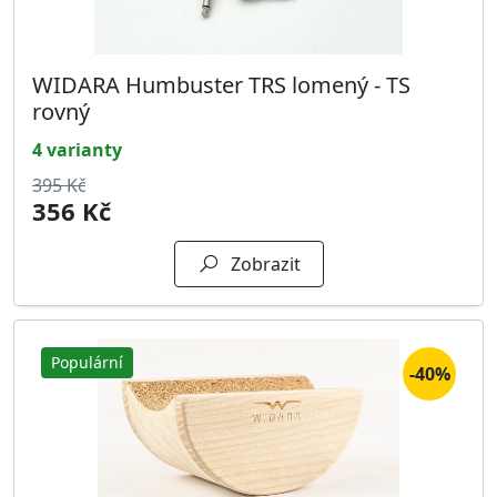
WIDARA Humbuster TRS lomený - TS
rovný
4 varianty
395 Kč
356 Kč
Zobrazit
Populární
-40%