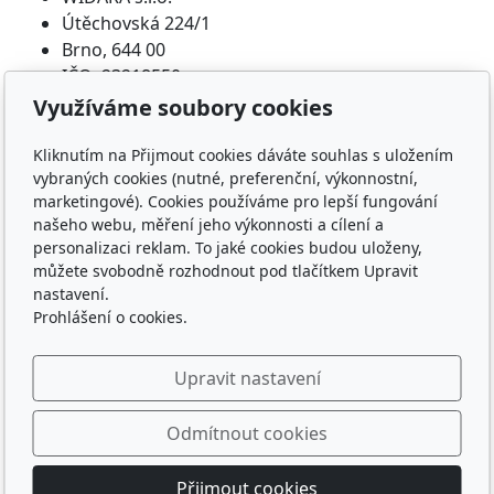
Útěchovská 224/1
Brno, 644 00
IČO: 23218550
Využíváme soubory cookies
Nákup
Kliknutím na Přijmout cookies dáváte souhlas s uložením
Doprava a platba
vybraných cookies (nutné, preferenční, výkonnostní,
Ochrana osobních údajů
marketingové). Cookies používáme pro lepší fungování
Obchodní podmínky
našeho webu, měření jeho výkonnosti a cílení a
personalizaci reklam. To jaké cookies budou uloženy,
O nás
můžete svobodně rozhodnout pod tlačítkem Upravit
nastavení.
Kontakty
Prohlášení o cookies.
Kdo hraje s WIDAROU
Upravit nastavení
Copyright © WIDARA
Odmítnout cookies
Přijmout cookies