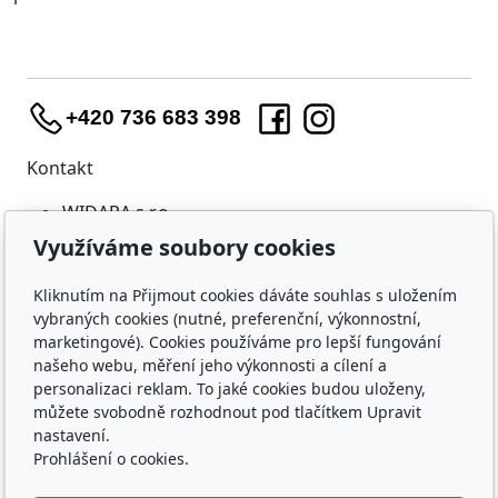
+420 736 683 398
Kontakt
WIDARA s.r.o.
Útěchovská 224/1
Využíváme soubory cookies
Brno, 644 00
IČO: 23218550
Kliknutím na Přijmout cookies dáváte souhlas s uložením
vybraných cookies (nutné, preferenční, výkonnostní,
Nákup
marketingové). Cookies používáme pro lepší fungování
našeho webu, měření jeho výkonnosti a cílení a
Doprava a platba
personalizaci reklam. To jaké cookies budou uloženy,
Ochrana osobních údajů
můžete svobodně rozhodnout pod tlačítkem Upravit
Obchodní podmínky
nastavení.
Prohlášení o cookies.
O nás