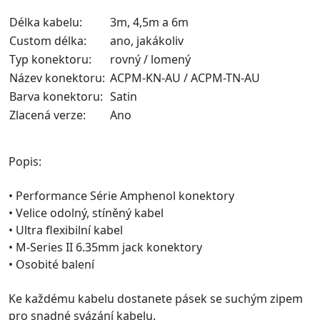
Délka kabelu:
3m, 4,5m a 6m
Custom délka:
ano, jakákoliv
Typ konektoru:
rovný / lomený
Název konektoru:
ACPM-KN-AU / ACPM-TN-AU
Barva konektoru:
Satin
Zlacená verze:
Ano
Popis:
• Performance Série Amphenol konektory
• Velice odolný, stíněný kabel
• Ultra flexibilní kabel
• M-Series II 6.35mm jack konektory
• Osobité balení
Ke každému kabelu dostanete pásek se suchým zipem
pro snadné svázání kabelu.