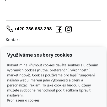
+420 736 683 398
Kontakt
WIDARA s.r.o.
Využíváme soubory cookies
Útěchovská 224/1
Brno, 644 00
Kliknutím na Přijmout cookies dáváte souhlas s uložením
IČO: 23218550
vybraných cookies (nutné, preferenční, výkonnostní,
marketingové). Cookies používáme pro lepší fungování
Nákup
našeho webu, měření jeho výkonnosti a cílení a
Doprava a platba
personalizaci reklam. To jaké cookies budou uloženy,
můžete svobodně rozhodnout pod tlačítkem Upravit
Ochrana osobních údajů
nastavení.
Obchodní podmínky
Prohlášení o cookies.
O nás