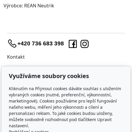
Výrobce: REAN Neutrik
+420 736 683 398
Kontakt
WIDARA s.r.o.
Využíváme soubory cookies
Útěchovská 224/1
Brno, 644 00
Kliknutím na Přijmout cookies dáváte souhlas s uložením
IČO: 23218550
vybraných cookies (nutné, preferenční, výkonnostní,
marketingové). Cookies používáme pro lepší fungování
Nákup
našeho webu, měření jeho výkonnosti a cílení a
Doprava a platba
personalizaci reklam. To jaké cookies budou uloženy,
můžete svobodně rozhodnout pod tlačítkem Upravit
Ochrana osobních údajů
nastavení.
Obchodní podmínky
Prohlášení o cookies.