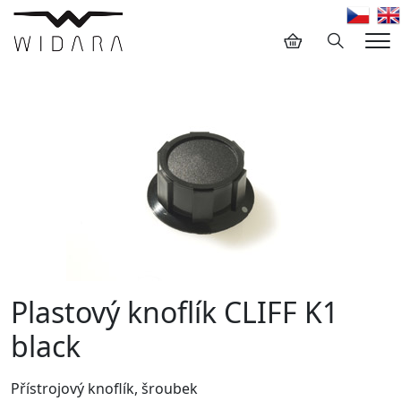
Hledání
Me
Plastový knoflík CLIFF K1
black
Přístrojový knoflík, šroubek