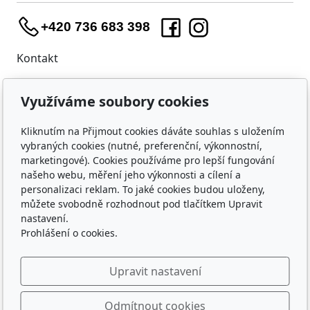
+420 736 683 398
Kontakt
WIDARA s.r.o.
Využíváme soubory cookies
Útěchovská 224/1
Brno, 644 00
Kliknutím na Přijmout cookies dáváte souhlas s uložením
IČO: 23218550
vybraných cookies (nutné, preferenční, výkonnostní,
marketingové). Cookies používáme pro lepší fungování
Nákup
našeho webu, měření jeho výkonnosti a cílení a
personalizaci reklam. To jaké cookies budou uloženy,
Doprava a platba
můžete svobodně rozhodnout pod tlačítkem Upravit
Ochrana osobních údajů
nastavení.
Obchodní podmínky
Prohlášení o cookies.
O nás
Upravit nastavení
Kontakty
Kdo hraje s WIDAROU
Odmítnout cookies