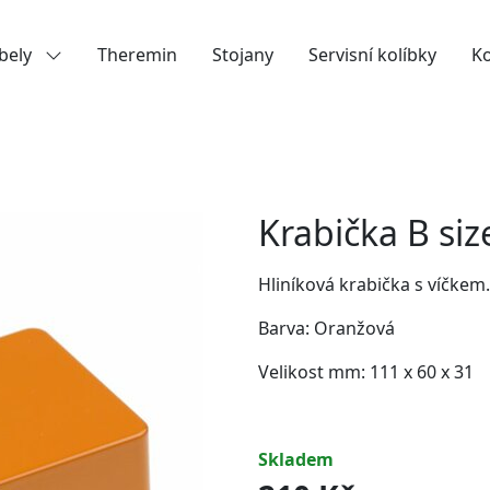
bely
Theremin
Stojany
Servisní kolíbky
K
Krabička B si
Hliníková krabička s víčkem.
Barva: Oranžová
Velikost mm: 111 x 60 x 31
skladem