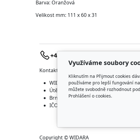
Barva: Oranžová
Velikost mm: 111 x 60 x 31
+420 736 683 398
Využíváme soubory coo
Kontakt
Náku
Kliknutím na Přijmout cookies dáv
WIDARA s.r.o.
D
používáme pro lepší fungování naš
můžete svobodně rozhodnout pod t
Útěchovská 224/1
O
Prohlášení o cookies.
Brno, 644 00
O
IČO: 23218550
Copyright © WIDARA