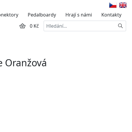
onektory
Pedalboardy
Hrají s námi
Kontakty
Hledat
0 Kč
ze Oranžová