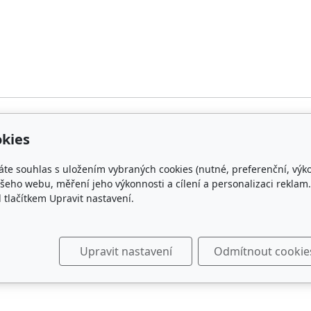
kies
p
O nás
áte souhlas s uložením vybraných cookies (nutné, preferenční, výk
oprava a platba
Kontakty
eho webu, měření jeho výkonnosti a cílení a personalizaci reklam.
lačítkem Upravit nastavení.
chrana osobních údajů
Kdo hraje s WIDAROU
bchodní podmínky
Upravit nastavení
Odmítnout cookie