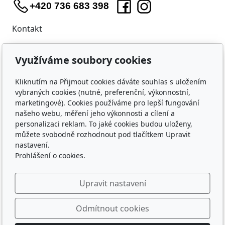
+420 736 683 398
Kontakt
WIDARA s.r.o.
Využíváme soubory cookies
Útěchovská 224/1
Brno, 644 00
Kliknutím na Přijmout cookies dáváte souhlas s uložením
IČO: 23218550
vybraných cookies (nutné, preferenční, výkonnostní,
marketingové). Cookies používáme pro lepší fungování
Nákup
našeho webu, měření jeho výkonnosti a cílení a
personalizaci reklam. To jaké cookies budou uloženy,
Doprava a platba
můžete svobodně rozhodnout pod tlačítkem Upravit
Ochrana osobních údajů
nastavení.
Obchodní podmínky
Prohlášení o cookies.
O nás
Upravit nastavení
Kontakty
Kdo hraje s WIDAROU
Odmítnout cookies