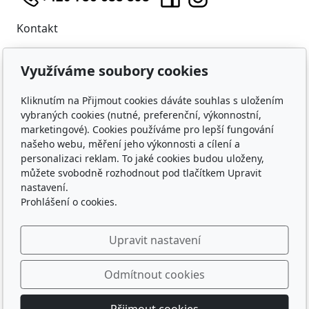
Kontakt
WIDARA s.r.o.
Využíváme soubory cookies
Útěchovská 224/1
Brno, 644 00
Kliknutím na Přijmout cookies dáváte souhlas s uložením
IČO: 23218550
vybraných cookies (nutné, preferenční, výkonnostní,
marketingové). Cookies používáme pro lepší fungování
Nákup
našeho webu, měření jeho výkonnosti a cílení a
personalizaci reklam. To jaké cookies budou uloženy,
Doprava a platba
můžete svobodně rozhodnout pod tlačítkem Upravit
Ochrana osobních údajů
nastavení.
Obchodní podmínky
Prohlášení o cookies.
O nás
Upravit nastavení
Kontakty
Kdo hraje s WIDAROU
Odmítnout cookies