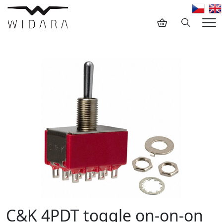
Hledání
Me
C&K 4PDT toggle on-on-on