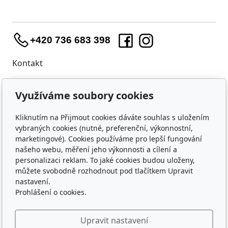
+420 736 683 398
Kontakt
WIDARA s.r.o.
Využíváme soubory cookies
Útěchovská 224/1
Brno, 644 00
Kliknutím na Přijmout cookies dáváte souhlas s uložením
IČO: 23218550
vybraných cookies (nutné, preferenční, výkonnostní,
marketingové). Cookies používáme pro lepší fungování
Nákup
našeho webu, měření jeho výkonnosti a cílení a
Doprava a platba
personalizaci reklam. To jaké cookies budou uloženy,
můžete svobodně rozhodnout pod tlačítkem Upravit
Ochrana osobních údajů
nastavení.
Obchodní podmínky
Prohlášení o cookies.
O nás
Upravit nastavení
Kontakty