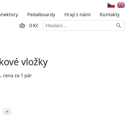
onektory
Pedalboardy
Hrají s námi
Kontakty
Hledat
0 Kč
kové vložky
, cena za 1 pár