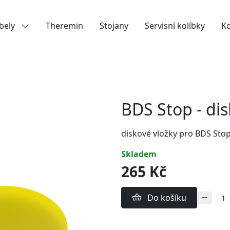
bely
Theremin
Stojany
Servisní kolíbky
K
BDS Stop - dis
diskové vložky pro BDS Stop
skladem
265 Kč
Do košíku