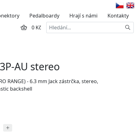
onektory
Pedalboardy
Hrají s námi
Kontakty
Hledat
0 Kč
P-AU stereo
O RANGE) - 6.3 mm Jack zástrčka, stereo,
stic backshell