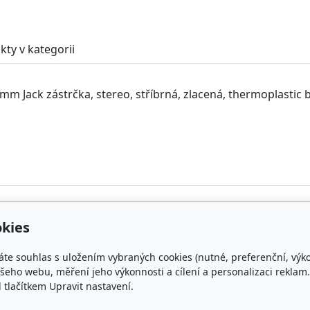
kty v kategorii
 Jack zástrčka, stereo, stříbrná, zlacená, thermoplastic 
kies
p
O nás
áte souhlas s uložením vybraných cookies (nutné, preferenční, výk
oprava a platba
Kontakty
eho webu, měření jeho výkonnosti a cílení a personalizaci reklam.
lačítkem Upravit nastavení.
chrana osobních údajů
Kdo hraje s WIDAROU
bchodní podmínky