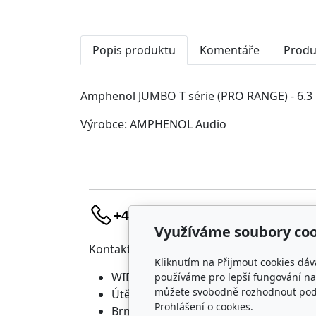
Popis produktu
Komentáře
Produ
Amphenol JUMBO T série (PRO RANGE) - 6.3 mm
Výrobce: AMPHENOL Audio
+420 736 683 398
Využíváme soubory coo
Kontakt
Náku
Kliknutím na Přijmout cookies dáv
WIDARA s.r.o.
D
používáme pro lepší fungování naš
můžete svobodně rozhodnout pod t
Útěchovská 224/1
O
Prohlášení o cookies.
Brno, 644 00
O