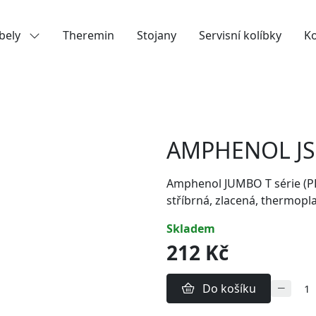
bely
Theremin
Stojany
Servisní kolíbky
K
AMPHENOL JS3
Amphenol JUMBO T série (PR
stříbrná, zlacená, thermopla
skladem
212 Kč
Do košíku