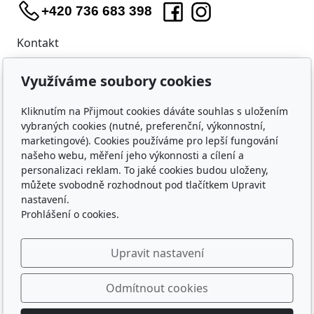
+420 736 683 398
Kontakt
WIDARA s.r.o.
Využíváme soubory cookies
Útěchovská 224/1
Brno, 644 00
Kliknutím na Přijmout cookies dáváte souhlas s uložením
IČO: 23218550
vybraných cookies (nutné, preferenční, výkonnostní,
marketingové). Cookies používáme pro lepší fungování
Nákup
našeho webu, měření jeho výkonnosti a cílení a
personalizaci reklam. To jaké cookies budou uloženy,
Doprava a platba
můžete svobodně rozhodnout pod tlačítkem Upravit
Ochrana osobních údajů
nastavení.
Obchodní podmínky
Prohlášení o cookies.
O nás
Upravit nastavení
Kontakty
Kdo hraje s WIDAROU
Odmítnout cookies