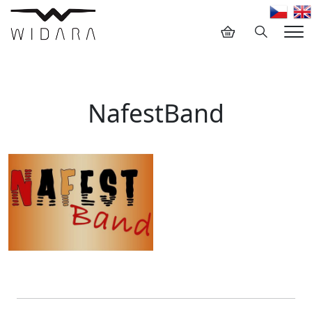
Hledání
Me
NafestBand