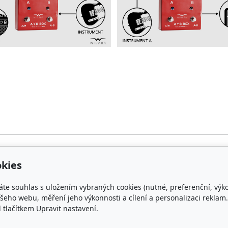
kies
p
O nás
áte souhlas s uložením vybraných cookies (nutné, preferenční, výk
oprava a platba
Kontakty
eho webu, měření jeho výkonnosti a cílení a personalizaci reklam.
lačítkem Upravit nastavení.
chrana osobních údajů
Kdo hraje s WIDAROU
bchodní podmínky