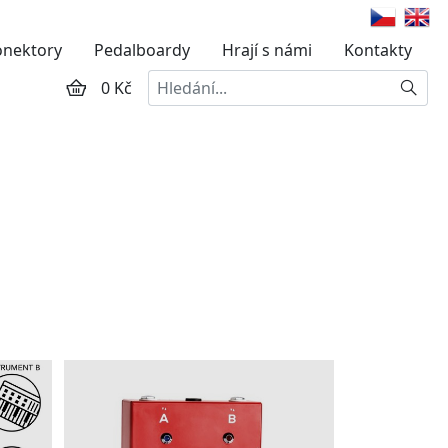
onektory
Pedalboardy
Hrají s námi
Kontakty
Hledat
0 Kč