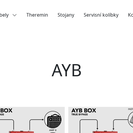
bely
Theremin
Stojany
Servisní kolíbky
K
AYB