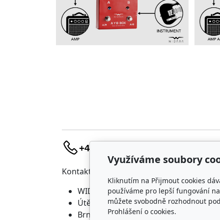
+420 736 683 398
Využíváme soubory coo
Kontakt
Náku
Kliknutím na Přijmout cookies dáv
WIDARA s.r.o.
D
používáme pro lepší fungování naš
můžete svobodně rozhodnout pod t
Útěchovská 224/1
O
Prohlášení o cookies.
Brno, 644 00
O