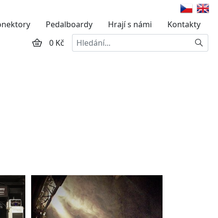
onektory
Pedalboardy
Hrají s námi
Kontakty
Hledat
0 Kč