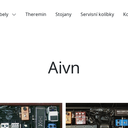
bely
Theremin
Stojany
Servisní kolíbky
K
Aivn