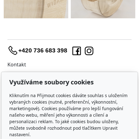
+420 736 683 398
Kontakt
WIDARA s.r.o.
Využíváme soubory cookies
Útěchovská 224/1
Brno, 644 00
Kliknutím na Přijmout cookies dáváte souhlas s uložením
IČO: 23218550
vybraných cookies (nutné, preferenční, výkonnostní,
marketingové). Cookies používáme pro lepší fungování
Nákup
našeho webu, měření jeho výkonnosti a cílení a
personalizaci reklam. To jaké cookies budou uloženy,
Doprava a platba
můžete svobodně rozhodnout pod tlačítkem Upravit
Ochrana osobních údajů
nastavení.
Obchodní podmínky