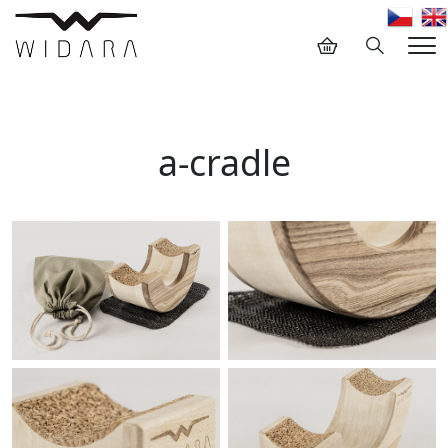
Hledání
Me
a-cradle