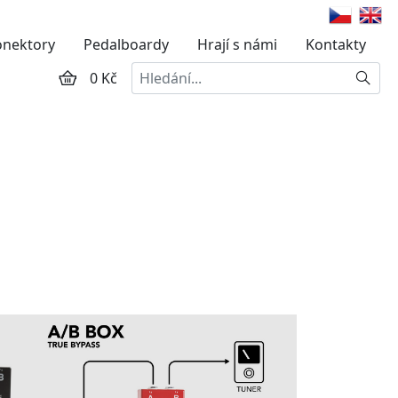
onektory
Pedalboardy
Hrají s námi
Kontakty
Hledat
0 Kč