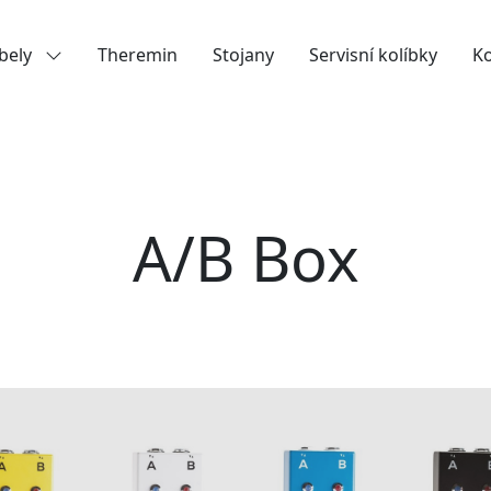
bely
Theremin
Stojany
Servisní kolíbky
K
A/B Box